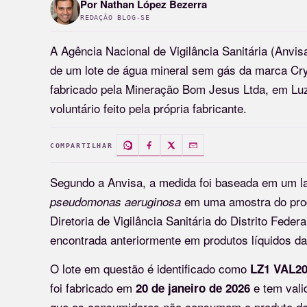
Por
Nathan López Bezerra
REDAÇÃO BLOG-SE
A Agência Nacional de Vigilância Sanitária (Anvi
de um lote de água mineral sem gás da marca Cry
fabricado pela Mineração Bom Jesus Ltda, em Luz
voluntário feito pela própria fabricante.
COMPARTILHAR
Segundo a Anvisa, a medida foi baseada em um lau
em uma amostra do produ
pseudomonas aeruginosa
Diretoria de Vigilância Sanitária do Distrito Fede
encontrada anteriormente em produtos líquidos da
O lote em questão é identificado como
LZ1 VAL20
foi fabricado em
e tem vali
20 de janeiro de 2026
que os consumidores não consumam o produto de