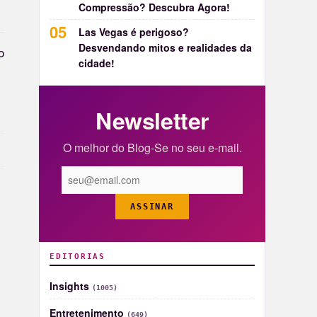
Compressão? Descubra Agora!
Las Vegas é perigoso?
Desvendando mitos e realidades da
o
cidade!
Newsletter
O melhor do Blog-Se no seu e-mail.
ASSINAR
EDITORIAS
Insights
(1005)
Entretenimento
(649)