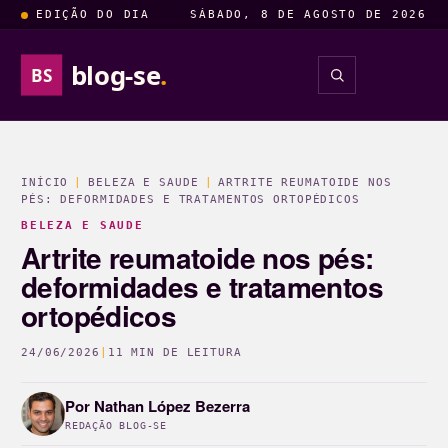
EDIÇÃO DO DIA
SÁBADO, 8 DE AGOSTO DE 2026
blog-se
.
BS
INSIGHTS
ENTRETENIM
INÍCIO
|
BELEZA E SAUDE
|
ARTRITE REUMATOIDE NOS
PÉS: DEFORMIDADES E TRATAMENTOS ORTOPÉDICOS
BELEZA E SAUDE
Artrite reumatoide nos pés:
deformidades e tratamentos
ortopédicos
24/06/2026
|
11 MIN DE LEITURA
Por
Nathan López Bezerra
REDAÇÃO BLOG-SE