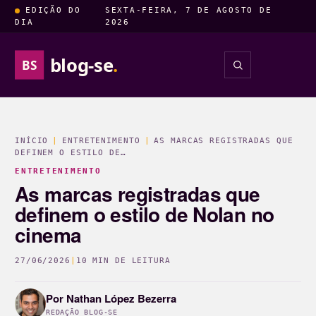
EDIÇÃO DO
SEXTA-FEIRA, 7 DE AGOSTO DE
DIA
2026
blog-se
.
BS
INSIGHTS
ENTRETENIM
INÍCIO
|
ENTRETENIMENTO
|
AS MARCAS REGISTRADAS QUE
DEFINEM O ESTILO DE…
ENTRETENIMENTO
As marcas registradas que
definem o estilo de Nolan no
cinema
27/06/2026
|
10 MIN DE LEITURA
Por
Nathan López Bezerra
REDAÇÃO BLOG-SE