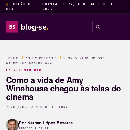
EDIÇÃO DO
QUINTA-FEIRA, 6 DE AGOSTO DE
DIA
2026
blog-se
.
BS
INSIGHTS
ENTRETENIM
INÍCIO
|
ENTRETENIMENTO
|
COMO A VIDA DE AMY
WINEHOUSE CHEGOU ÀS…
ENTRETENIMENTO
Como a vida de Amy
Winehouse chegou às telas do
cinema
29/05/2026
|
8 MIN DE LEITURA
Por
Nathan López Bezerra
REDAÇÃO BLOG-SE