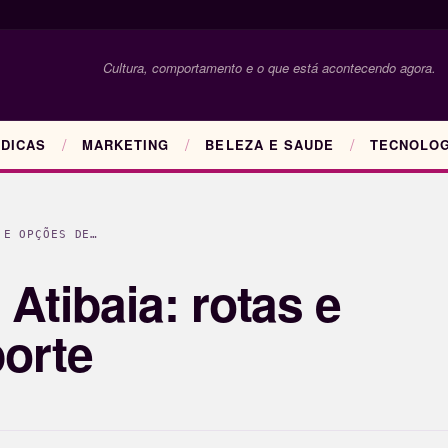
Cultura, comportamento e o que está acontecendo agora.
DICAS
MARKETING
BELEZA E SAUDE
TECNOLOG
 E OPÇÕES DE…
tibaia: rotas e
orte