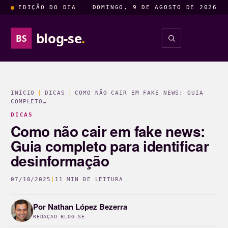
EDIÇÃO DO DIA
DOMINGO, 9 DE AGOSTO DE 2026
blog-se
.
BS
INSIGHTS
ENTRETENIM
INÍCIO
|
DICAS
|
COMO NÃO CAIR EM FAKE NEWS: GUIA
COMPLETO…
DICAS
Como não cair em fake news:
Guia completo para identificar
desinformação
07/10/2025
|
11 MIN DE LEITURA
Por
Nathan López Bezerra
REDAÇÃO BLOG-SE