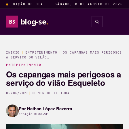
EDIÇÃO DO DIA
SÁBADO, 8 DE AGOSTO DE 2026
blog-se
.
BS
INSIGHTS
ENTRETENIM
INÍCIO
|
ENTRETENIMENTO
|
OS CAPANGAS MAIS PERIGOSOS
A SERVIÇO DO VILÃO…
ENTRETENIMENTO
Os capangas mais perigosos a
serviço do vilão Esqueleto
05/06/2026
|
10 MIN DE LEITURA
Por
Nathan López Bezerra
REDAÇÃO BLOG-SE