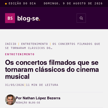
EDIÇÃO DO DIA
DOMINGO, 9 DE AGOSTO DE 2026
blog-se
.
BS
INSIGHTS
ENTRETENIM
INÍCIO
|
ENTRETENIMENTO
|
OS CONCERTOS FILMADOS QUE
SE TORNARAM CLÁSSICOS DO…
ENTRETENIMENTO
Os concertos filmados que se
tornaram clássicos do cinema
musical
31/05/2026
|
11 MIN DE LEITURA
Por
Nathan López Bezerra
REDAÇÃO BLOG-SE