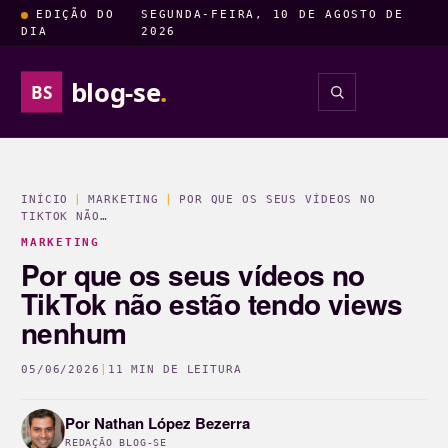
EDIÇÃO DO
SEGUNDA-FEIRA, 10 DE AGOSTO DE
DIA
2026
blog-se
.
BS
INSIGHTS
ENTRETENIM
INÍCIO
|
MARKETING
|
POR QUE OS SEUS VÍDEOS NO
TIKTOK NÃO…
MARKETING
Por que os seus vídeos no
TikTok não estão tendo views
nenhum
05/06/2026
|
11 MIN DE LEITURA
Por
Nathan López Bezerra
REDAÇÃO BLOG-SE