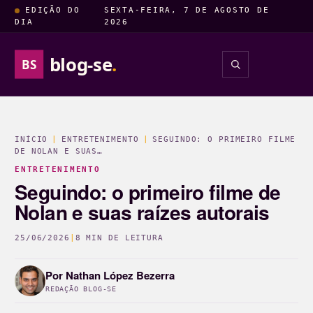
EDIÇÃO DO
SEXTA-FEIRA, 7 DE AGOSTO DE
DIA
2026
blog-se
.
BS
INSIGHTS
ENTRETENIM
INÍCIO
|
ENTRETENIMENTO
|
SEGUINDO: O PRIMEIRO FILME
DE NOLAN E SUAS…
ENTRETENIMENTO
Seguindo: o primeiro filme de
Nolan e suas raízes autorais
25/06/2026
|
8 MIN DE LEITURA
Por
Nathan López Bezerra
REDAÇÃO BLOG-SE