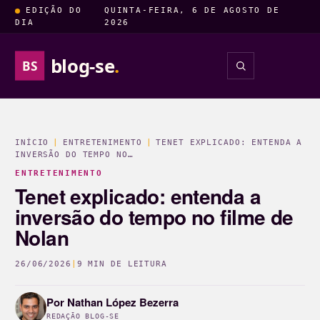
EDIÇÃO DO
QUINTA-FEIRA, 6 DE AGOSTO DE
DIA
2026
blog-se
.
BS
INSIGHTS
ENTRETENIM
INÍCIO
|
ENTRETENIMENTO
|
TENET EXPLICADO: ENTENDA A
INVERSÃO DO TEMPO NO…
ENTRETENIMENTO
Tenet explicado: entenda a
inversão do tempo no filme de
Nolan
26/06/2026
|
9 MIN DE LEITURA
Por
Nathan López Bezerra
REDAÇÃO BLOG-SE