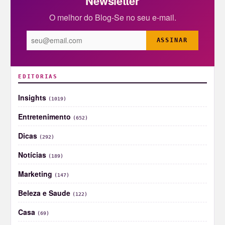
Newsletter
O melhor do Blog-Se no seu e-mail.
ASSINAR
EDITORIAS
Insights
(1019)
Entretenimento
(652)
Dicas
(292)
Notícias
(189)
Marketing
(147)
Beleza e Saude
(122)
Casa
(69)