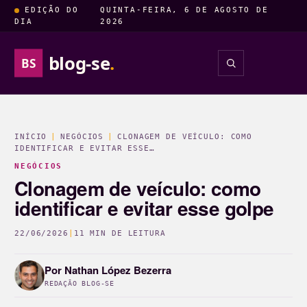
EDIÇÃO DO
QUINTA-FEIRA, 6 DE AGOSTO DE
DIA
2026
blog-se
.
BS
INSIGHTS
ENTRETENIM
INÍCIO
|
NEGÓCIOS
|
CLONAGEM DE VEÍCULO: COMO
IDENTIFICAR E EVITAR ESSE…
NEGÓCIOS
Clonagem de veículo: como
identificar e evitar esse golpe
22/06/2026
|
11 MIN DE LEITURA
Por
Nathan López Bezerra
REDAÇÃO BLOG-SE