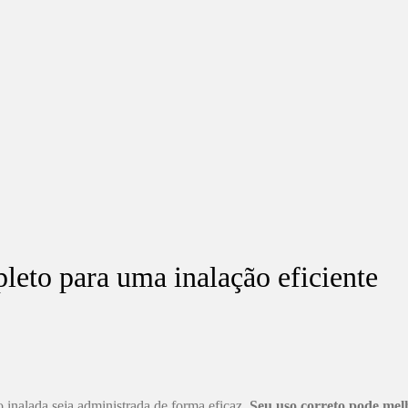
leto para uma inalação eficiente
 inalada seja administrada de forma eficaz.
Seu uso correto pode melh