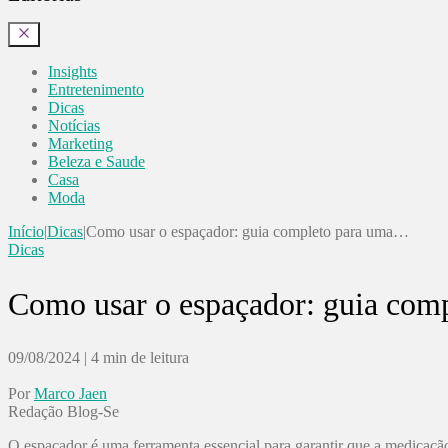
Insights
Entretenimento
Dicas
Notícias
Marketing
Beleza e Saude
Casa
Moda
Início
|
Dicas
|
Como usar o espaçador: guia completo para uma…
Dicas
Como usar o espaçador: guia comp
09/08/2024
|
4 min de leitura
Por
Marco Jaen
Redação Blog-Se
O espaçador é uma ferramenta essencial para garantir que a medicação