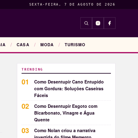
SEXTA-FEIRA, 7 DE AGOSTO DE 2026
INSIGHTS
ENTRETENIM
IA
CASA
MODA
TURISMO
TRENDING
Como Desentupir Cano Entupido
com Gordura: Soluções Caseiras
Fáceis
Como Desentupir Esgoto com
Bicarbonato, Vinagre e Água
Quente
Como Nolan criou a narrativa
invertida do filme Memento