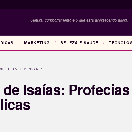
Cultura, comportamento e o que está acontecendo agora.
DICAS
MARKETING
BELEZA E SAUDE
TECNOLOG
ROFECIAS E MENSAGENS…
de Isaías: Profecias
licas