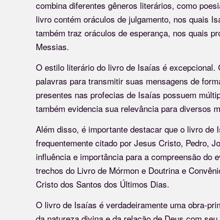
combina diferentes gêneros literários, como poesi
livro contém oráculos de julgamento, nos quais Is
também traz oráculos de esperança, nos quais pro
Messias.
O estilo literário do livro de Isaías é excepcional
palavras para transmitir suas mensagens de for
presentes nas profecias de Isaías possuem múltipl
também evidencia sua relevância para diversos m
Além disso, é importante destacar que o livro de I
frequentemente citado por Jesus Cristo, Pedro, 
influência e importância para a compreensão do 
trechos do Livro de Mórmon e Doutrina e Convêni
Cristo dos Santos dos Últimos Dias.
O livro de Isaías é verdadeiramente uma obra-prim
da natureza divina e da relação de Deus com seu 