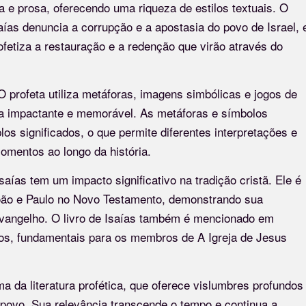
a e prosa, oferecendo uma riqueza de estilos textuais. O
aías denuncia a corrupção e a apostasia do povo de Israel, 
fetiza a restauração e a redenção que virão através do
. O profeta utiliza metáforas, imagens simbólicas e jogos de
ma impactante e memorável. As metáforas e símbolos
os significados, o que permite diferentes interpretações e
omentos ao longo da história.
saías tem um impacto significativo na tradição cristã. Ele é
João e Paulo no Novo Testamento, demonstrando sua
evangelho. O livro de Isaías também é mencionado em
os, fundamentais para os membros de A Igreja de Jesus
a da literatura profética, que oferece vislumbres profundos
povo. Sua relevância transcende o tempo e continua a