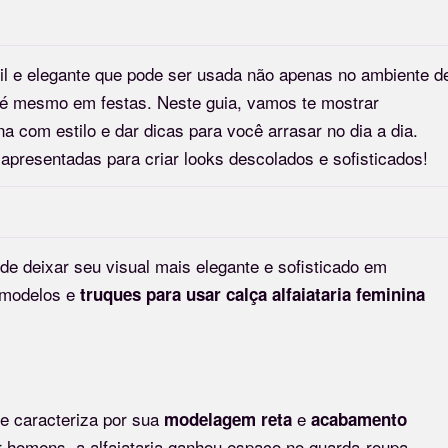
il e elegante que pode ser usada não apenas no ambiente d
té mesmo em festas. Neste guia, vamos te mostrar
a com estilo e dar dicas para você arrasar no dia a dia.
presentadas para criar looks descolados e sofisticados!
de deixar seu visual mais elegante e sofisticado em
, modelos e
truques para usar calça alfaiataria feminina
e caracteriza por sua
e
modelagem reta
acabamento
or homens, a alfaiataria ganhou espaço no guarda-roupa