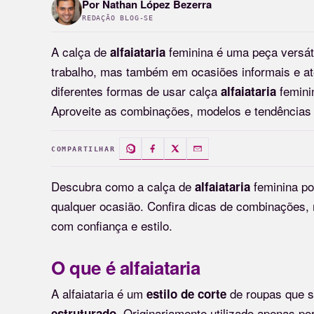
Por
Nathan López Bezerra
REDAÇÃO BLOG-SE
A calça de
feminina é uma peça versát
alfaiataria
trabalho, mas também em ocasiões informais e a
diferentes formas de usar calça
feminin
alfaiataria
Aproveite as combinações, modelos e tendências a
COMPARTILHAR
Descubra como a calça de
feminina po
alfaiataria
qualquer ocasião. Confira dicas de combinações
com confiança e estilo.
O que é alfaiataria
A alfaiataria é um
de roupas que s
estilo de corte
. Originariamente utilizado apenas p
estruturado