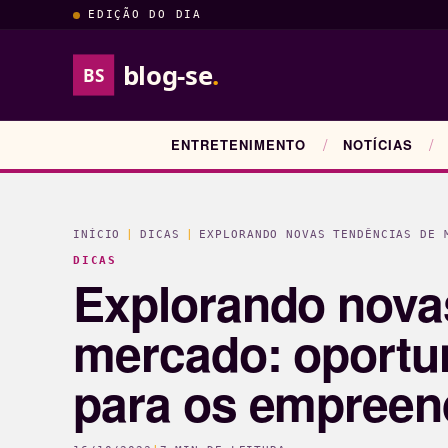
EDIÇÃO DO DIA
blog-se
.
BS
ENTRETENIMENTO
NOTÍCIAS
INÍCIO
|
DICAS
|
EXPLORANDO NOVAS TENDÊNCIAS DE 
DICAS
Explorando nova
mercado: oportu
para os empreen